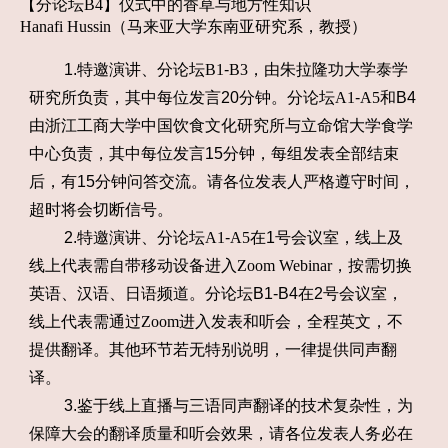
【分论坛
B4
】仪式中的香草与地方性知识
Hanafi Hussin
（马来亚大学东南亚研究系，教授）
1.特邀演讲、分论坛
B1
-
B3
，由朱拉隆功大学泰学
研究所负责，其中每位发言20分钟。分论坛
A1
-
A5
和B4
由浙江工商大学中国饮食文化研究所与立命馆大学食学
中心负责，其中每位发言15分钟，每组发表全部结束
后，有15分钟问答交流。请各位发表人严格遵守时间，
超时将会切断信号。
2.特邀演讲、分论坛
A1
-
A5
在1号会议室，线上及
线上代表需自带移动设备进入
Zoom
Webinar
，按需切换
英语、汉语、日语频道。分论坛B1-B4在2号会议室，
线上代表需通过
Zoom
进入发表和听会，全程英文，不
提供翻译。其他环节若无特别说明，一律提供同声翻
译。
3.鉴于线上直播与三语同声翻译的技术复杂性，为
保障大会的翻译质量和听会效果，请各位发表人务必在